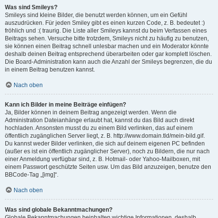
Was sind Smileys?
Smileys sind kleine Bilder, die benutzt werden können, um ein Gefühl
auszudrücken. Für jeden Smiley gibt es einen kurzen Code, z. B. bedeutet :)
fröhlich und :( traurig. Die Liste aller Smileys kannst du beim Verfassen eines
Beitrags sehen. Versuche bitte trotzdem, Smileys nicht zu häufig zu benutzen,
sie können einen Beitrag schnell unlesbar machen und ein Moderator könnte
deshalb deinen Beitrag entsprechend überarbeiten oder gar komplett löschen.
Die Board-Administration kann auch die Anzahl der Smileys begrenzen, die du
in einem Beitrag benutzen kannst.
Nach oben
Kann ich Bilder in meine Beiträge einfügen?
Ja, Bilder können in deinem Beitrag angezeigt werden. Wenn die
Administration Dateianhänge erlaubt hat, kannst du das Bild auch direkt
hochladen. Ansonsten musst du zu einem Bild verlinken, das auf einem
öffentlich zugänglichen Server liegt, z. B. http://www.domain.tld/mein-bild.gif.
Du kannst weder Bilder verlinken, die sich auf deinem eigenen PC befinden
(außer es ist ein öffentlich zugänglicher Server), noch zu Bildern, die nur nach
einer Anmeldung verfügbar sind, z. B. Hotmail- oder Yahoo-Mailboxen, mit
einem Passwort geschützte Seiten usw. Um das Bild anzuzeigen, benutze den
BBCode-Tag „[img]“.
Nach oben
Was sind globale Bekanntmachungen?
Globale Bekanntmachungen beinhalten wichtige Informationen, deshalb