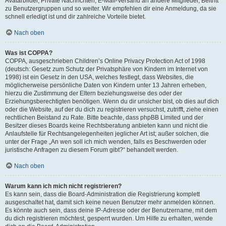
Avatarbilder, Private Nachrichten, E-Mail-Versand an andere Mitglieder, Beitritt
zu Benutzergruppen und so weiter. Wir empfehlen dir eine Anmeldung, da sie
schnell erledigt ist und dir zahlreiche Vorteile bietet.
Nach oben
Was ist COPPA?
COPPA, ausgeschrieben Children’s Online Privacy Protection Act of 1998
(deutsch: Gesetz zum Schutz der Privatsphäre von Kindern im Internet von
1998) ist ein Gesetz in den USA, welches festlegt, dass Websites, die
möglicherweise persönliche Daten von Kindern unter 13 Jahren erheben,
hierzu die Zustimmung der Eltern beziehungsweise des oder der
Erziehungsberechtigten benötigen. Wenn du dir unsicher bist, ob dies auf dich
oder die Website, auf der du dich zu registrieren versuchst, zutrifft, ziehe einen
rechtlichen Beistand zu Rate. Bitte beachte, dass phpBB Limited und der
Besitzer dieses Boards keine Rechtsberatung anbieten kann und nicht die
Anlaufstelle für Rechtsangelegenheiten jeglicher Art ist; außer solchen, die
unter der Frage „An wen soll ich mich wenden, falls es Beschwerden oder
juristische Anfragen zu diesem Forum gibt?“ behandelt werden.
Nach oben
Warum kann ich mich nicht registrieren?
Es kann sein, dass die Board-Administration die Registrierung komplett
ausgeschaltet hat, damit sich keine neuen Benutzer mehr anmelden können.
Es könnte auch sein, dass deine IP-Adresse oder der Benutzername, mit dem
du dich registrieren möchtest, gesperrt wurden. Um Hilfe zu erhalten, wende