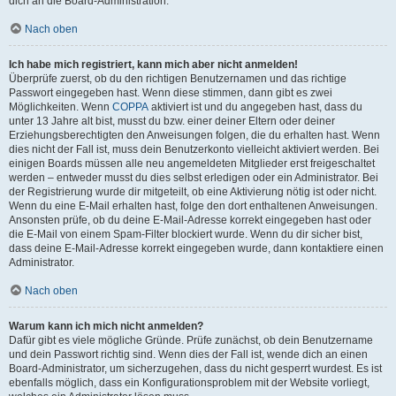
dich an die Board-Administration.
Nach oben
Ich habe mich registriert, kann mich aber nicht anmelden!
Überprüfe zuerst, ob du den richtigen Benutzernamen und das richtige
Passwort eingegeben hast. Wenn diese stimmen, dann gibt es zwei
Möglichkeiten. Wenn
COPPA
aktiviert ist und du angegeben hast, dass du
unter 13 Jahre alt bist, musst du bzw. einer deiner Eltern oder deiner
Erziehungsberechtigten den Anweisungen folgen, die du erhalten hast. Wenn
dies nicht der Fall ist, muss dein Benutzerkonto vielleicht aktiviert werden. Bei
einigen Boards müssen alle neu angemeldeten Mitglieder erst freigeschaltet
werden – entweder musst du dies selbst erledigen oder ein Administrator. Bei
der Registrierung wurde dir mitgeteilt, ob eine Aktivierung nötig ist oder nicht.
Wenn du eine E-Mail erhalten hast, folge den dort enthaltenen Anweisungen.
Ansonsten prüfe, ob du deine E-Mail-Adresse korrekt eingegeben hast oder
die E-Mail von einem Spam-Filter blockiert wurde. Wenn du dir sicher bist,
dass deine E-Mail-Adresse korrekt eingegeben wurde, dann kontaktiere einen
Administrator.
Nach oben
Warum kann ich mich nicht anmelden?
Dafür gibt es viele mögliche Gründe. Prüfe zunächst, ob dein Benutzername
und dein Passwort richtig sind. Wenn dies der Fall ist, wende dich an einen
Board-Administrator, um sicherzugehen, dass du nicht gesperrt wurdest. Es ist
ebenfalls möglich, dass ein Konfigurationsproblem mit der Website vorliegt,