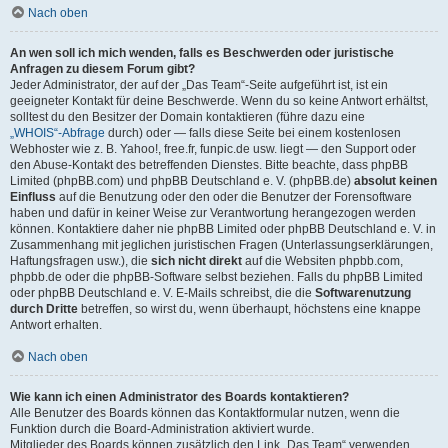
Nach oben
An wen soll ich mich wenden, falls es Beschwerden oder juristische
Anfragen zu diesem Forum gibt?
Jeder Administrator, der auf der „Das Team“-Seite aufgeführt ist, ist ein
geeigneter Kontakt für deine Beschwerde. Wenn du so keine Antwort erhältst,
solltest du den Besitzer der Domain kontaktieren (führe dazu eine
„WHOIS“-Abfrage
durch) oder — falls diese Seite bei einem kostenlosen
Webhoster wie z. B. Yahoo!, free.fr, funpic.de usw. liegt — den Support oder
den Abuse-Kontakt des betreffenden Dienstes. Bitte beachte, dass phpBB
Limited (phpBB.com) und phpBB Deutschland e. V. (phpBB.de)
absolut keinen
Einfluss
auf die Benutzung oder den oder die Benutzer der Forensoftware
haben und dafür in keiner Weise zur Verantwortung herangezogen werden
können. Kontaktiere daher nie phpBB Limited oder phpBB Deutschland e. V. in
Zusammenhang mit jeglichen juristischen Fragen (Unterlassungserklärungen,
Haftungsfragen usw.), die
sich nicht direkt
auf die Websiten phpbb.com,
phpbb.de oder die phpBB-Software selbst beziehen. Falls du phpBB Limited
oder phpBB Deutschland e. V. E-Mails schreibst, die die
Softwarenutzung
durch Dritte
betreffen, so wirst du, wenn überhaupt, höchstens eine knappe
Antwort erhalten.
Nach oben
Wie kann ich einen Administrator des Boards kontaktieren?
Alle Benutzer des Boards können das Kontaktformular nutzen, wenn die
Funktion durch die Board-Administration aktiviert wurde.
Mitglieder des Boards können zusätzlich den Link „Das Team“ verwenden.