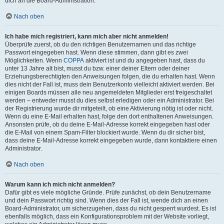
dich an die Board-Administration.
Nach oben
Ich habe mich registriert, kann mich aber nicht anmelden!
Überprüfe zuerst, ob du den richtigen Benutzernamen und das richtige
Passwort eingegeben hast. Wenn diese stimmen, dann gibt es zwei
Möglichkeiten. Wenn
COPPA
aktiviert ist und du angegeben hast, dass du
unter 13 Jahre alt bist, musst du bzw. einer deiner Eltern oder deiner
Erziehungsberechtigten den Anweisungen folgen, die du erhalten hast. Wenn
dies nicht der Fall ist, muss dein Benutzerkonto vielleicht aktiviert werden. Bei
einigen Boards müssen alle neu angemeldeten Mitglieder erst freigeschaltet
werden – entweder musst du dies selbst erledigen oder ein Administrator. Bei
der Registrierung wurde dir mitgeteilt, ob eine Aktivierung nötig ist oder nicht.
Wenn du eine E-Mail erhalten hast, folge den dort enthaltenen Anweisungen.
Ansonsten prüfe, ob du deine E-Mail-Adresse korrekt eingegeben hast oder
die E-Mail von einem Spam-Filter blockiert wurde. Wenn du dir sicher bist,
dass deine E-Mail-Adresse korrekt eingegeben wurde, dann kontaktiere einen
Administrator.
Nach oben
Warum kann ich mich nicht anmelden?
Dafür gibt es viele mögliche Gründe. Prüfe zunächst, ob dein Benutzername
und dein Passwort richtig sind. Wenn dies der Fall ist, wende dich an einen
Board-Administrator, um sicherzugehen, dass du nicht gesperrt wurdest. Es ist
ebenfalls möglich, dass ein Konfigurationsproblem mit der Website vorliegt,