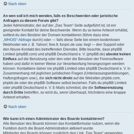
Nach oben
An wen soll ich mich wenden, falls es Beschwerden oder juristische
Anfragen zu diesem Forum gibt?
Jeder Administrator, der auf der „Das Team“-Seite aufgeführt ist, ist ein
geeigneter Kontakt für deine Beschwerde. Wenn du so keine Antwort erhältst,
solltest du den Besitzer der Domain kontaktieren (führe dazu eine
„WHOIS“-Abfrage
durch) oder — falls diese Seite bei einem kostenlosen
Webhoster wie z. B. Yahoo!, free.fr, funpic.de usw. liegt — den Support oder
den Abuse-Kontakt des betreffenden Dienstes. Bitte beachte, dass phpBB
Limited (phpBB.com) und phpBB Deutschland e. V. (phpBB.de)
absolut keinen
Einfluss
auf die Benutzung oder den oder die Benutzer der Forensoftware
haben und dafür in keiner Weise zur Verantwortung herangezogen werden
können. Kontaktiere daher nie phpBB Limited oder phpBB Deutschland e. V. in
Zusammenhang mit jeglichen juristischen Fragen (Unterlassungserklärungen,
Haftungsfragen usw.), die
sich nicht direkt
auf die Websiten phpbb.com,
phpbb.de oder die phpBB-Software selbst beziehen. Falls du phpBB Limited
oder phpBB Deutschland e. V. E-Mails schreibst, die die
Softwarenutzung
durch Dritte
betreffen, so wirst du, wenn überhaupt, höchstens eine knappe
Antwort erhalten.
Nach oben
Wie kann ich einen Administrator des Boards kontaktieren?
Alle Benutzer des Boards können das Kontaktformular nutzen, wenn die
Funktion durch die Board-Administration aktiviert wurde.
Mitglieder des Boards können zusätzlich den Link „Das Team“ verwenden.