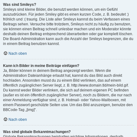
Was sind Smileys?
Smileys sind kleine Bilder, die benutzt werden können, um ein Gefühl
auszudrücken. Für jeden Smiley gibt es einen kurzen Code, z. B. bedeutet :)
fröhlich und :( traurig. Die Liste aller Smileys kannst du beim Verfassen eines
Beitrags sehen. Versuche bitte trotzdem, Smileys nicht zu häufig zu benutzen,
sie können einen Beitrag schnell unlesbar machen und ein Moderator könnte
deshalb deinen Beitrag entsprechend überarbeiten oder gar komplett löschen.
Die Board-Administration kann auch die Anzahl der Smileys begrenzen, die du
in einem Beitrag benutzen kannst.
Nach oben
Kann ich Bilder in meine Beiträge einfügen?
Ja, Bilder können in deinem Beitrag angezeigt werden. Wenn die
Administration Dateianhänge erlaubt hat, kannst du das Bild auch direkt
hochladen. Ansonsten musst du zu einem Bild verlinken, das auf einem
öffentlich zugänglichen Server liegt, z. B. http://www.domain.tld/mein-bild.gif.
Du kannst weder Bilder verlinken, die sich auf deinem eigenen PC befinden
(außer es ist ein öffentlich zugänglicher Server), noch zu Bildern, die nur nach
einer Anmeldung verfügbar sind, z. B. Hotmail- oder Yahoo-Mailboxen, mit
einem Passwort geschützte Seiten usw. Um das Bild anzuzeigen, benutze den
BBCode-Tag „[img]“.
Nach oben
Was sind globale Bekanntmachungen?
Globale Bekanntmachungen beinhalten wichtige Informationen, deshalb