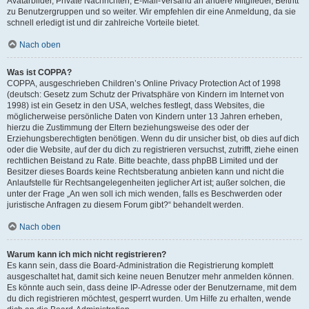
Avatarbilder, Private Nachrichten, E-Mail-Versand an andere Mitglieder, Beitritt
zu Benutzergruppen und so weiter. Wir empfehlen dir eine Anmeldung, da sie
schnell erledigt ist und dir zahlreiche Vorteile bietet.
Nach oben
Was ist COPPA?
COPPA, ausgeschrieben Children’s Online Privacy Protection Act of 1998
(deutsch: Gesetz zum Schutz der Privatsphäre von Kindern im Internet von
1998) ist ein Gesetz in den USA, welches festlegt, dass Websites, die
möglicherweise persönliche Daten von Kindern unter 13 Jahren erheben,
hierzu die Zustimmung der Eltern beziehungsweise des oder der
Erziehungsberechtigten benötigen. Wenn du dir unsicher bist, ob dies auf dich
oder die Website, auf der du dich zu registrieren versuchst, zutrifft, ziehe einen
rechtlichen Beistand zu Rate. Bitte beachte, dass phpBB Limited und der
Besitzer dieses Boards keine Rechtsberatung anbieten kann und nicht die
Anlaufstelle für Rechtsangelegenheiten jeglicher Art ist; außer solchen, die
unter der Frage „An wen soll ich mich wenden, falls es Beschwerden oder
juristische Anfragen zu diesem Forum gibt?“ behandelt werden.
Nach oben
Warum kann ich mich nicht registrieren?
Es kann sein, dass die Board-Administration die Registrierung komplett
ausgeschaltet hat, damit sich keine neuen Benutzer mehr anmelden können.
Es könnte auch sein, dass deine IP-Adresse oder der Benutzername, mit dem
du dich registrieren möchtest, gesperrt wurden. Um Hilfe zu erhalten, wende