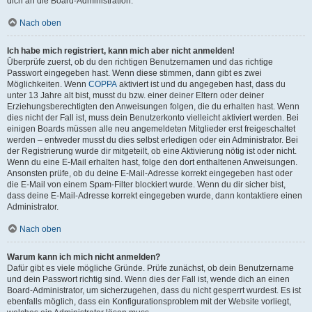
dich an die Board-Administration.
Nach oben
Ich habe mich registriert, kann mich aber nicht anmelden!
Überprüfe zuerst, ob du den richtigen Benutzernamen und das richtige
Passwort eingegeben hast. Wenn diese stimmen, dann gibt es zwei
Möglichkeiten. Wenn
COPPA
aktiviert ist und du angegeben hast, dass du
unter 13 Jahre alt bist, musst du bzw. einer deiner Eltern oder deiner
Erziehungsberechtigten den Anweisungen folgen, die du erhalten hast. Wenn
dies nicht der Fall ist, muss dein Benutzerkonto vielleicht aktiviert werden. Bei
einigen Boards müssen alle neu angemeldeten Mitglieder erst freigeschaltet
werden – entweder musst du dies selbst erledigen oder ein Administrator. Bei
der Registrierung wurde dir mitgeteilt, ob eine Aktivierung nötig ist oder nicht.
Wenn du eine E-Mail erhalten hast, folge den dort enthaltenen Anweisungen.
Ansonsten prüfe, ob du deine E-Mail-Adresse korrekt eingegeben hast oder
die E-Mail von einem Spam-Filter blockiert wurde. Wenn du dir sicher bist,
dass deine E-Mail-Adresse korrekt eingegeben wurde, dann kontaktiere einen
Administrator.
Nach oben
Warum kann ich mich nicht anmelden?
Dafür gibt es viele mögliche Gründe. Prüfe zunächst, ob dein Benutzername
und dein Passwort richtig sind. Wenn dies der Fall ist, wende dich an einen
Board-Administrator, um sicherzugehen, dass du nicht gesperrt wurdest. Es ist
ebenfalls möglich, dass ein Konfigurationsproblem mit der Website vorliegt,