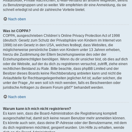
Avatarbilder, Private Nachrichten, E-Mail-Versand an andere Mitglieder, Beitritt
zu Benutzergruppen und so weiter. Wir empfehlen dir eine Anmeldung, da sie
schnell erledigt ist und dir zahlreiche Vorteile bietet.
Nach oben
Was ist COPPA?
COPPA, ausgeschrieben Children’s Online Privacy Protection Act of 1998
(deutsch: Gesetz zum Schutz der Privatsphäre von Kindern im Internet von
1998) ist ein Gesetz in den USA, welches festlegt, dass Websites, die
möglicherweise persönliche Daten von Kindern unter 13 Jahren erheben,
hierzu die Zustimmung der Eltern beziehungsweise des oder der
Erziehungsberechtigten benötigen. Wenn du dir unsicher bist, ob dies auf dich
oder die Website, auf der du dich zu registrieren versuchst, zutrifft, ziehe einen
rechtlichen Beistand zu Rate. Bitte beachte, dass phpBB Limited und der
Besitzer dieses Boards keine Rechtsberatung anbieten kann und nicht die
Anlaufstelle für Rechtsangelegenheiten jeglicher Art ist; außer solchen, die
unter der Frage „An wen soll ich mich wenden, falls es Beschwerden oder
juristische Anfragen zu diesem Forum gibt?“ behandelt werden.
Nach oben
Warum kann ich mich nicht registrieren?
Es kann sein, dass die Board-Administration die Registrierung komplett
ausgeschaltet hat, damit sich keine neuen Benutzer mehr anmelden können.
Es könnte auch sein, dass deine IP-Adresse oder der Benutzername, mit dem
du dich registrieren möchtest, gesperrt wurden. Um Hilfe zu erhalten, wende