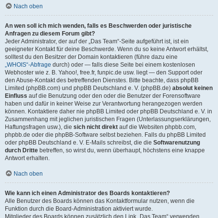
Nach oben
An wen soll ich mich wenden, falls es Beschwerden oder juristische
Anfragen zu diesem Forum gibt?
Jeder Administrator, der auf der „Das Team“-Seite aufgeführt ist, ist ein
geeigneter Kontakt für deine Beschwerde. Wenn du so keine Antwort erhältst,
solltest du den Besitzer der Domain kontaktieren (führe dazu eine
„WHOIS“-Abfrage
durch) oder — falls diese Seite bei einem kostenlosen
Webhoster wie z. B. Yahoo!, free.fr, funpic.de usw. liegt — den Support oder
den Abuse-Kontakt des betreffenden Dienstes. Bitte beachte, dass phpBB
Limited (phpBB.com) und phpBB Deutschland e. V. (phpBB.de)
absolut keinen
Einfluss
auf die Benutzung oder den oder die Benutzer der Forensoftware
haben und dafür in keiner Weise zur Verantwortung herangezogen werden
können. Kontaktiere daher nie phpBB Limited oder phpBB Deutschland e. V. in
Zusammenhang mit jeglichen juristischen Fragen (Unterlassungserklärungen,
Haftungsfragen usw.), die
sich nicht direkt
auf die Websiten phpbb.com,
phpbb.de oder die phpBB-Software selbst beziehen. Falls du phpBB Limited
oder phpBB Deutschland e. V. E-Mails schreibst, die die
Softwarenutzung
durch Dritte
betreffen, so wirst du, wenn überhaupt, höchstens eine knappe
Antwort erhalten.
Nach oben
Wie kann ich einen Administrator des Boards kontaktieren?
Alle Benutzer des Boards können das Kontaktformular nutzen, wenn die
Funktion durch die Board-Administration aktiviert wurde.
Mitglieder des Boards können zusätzlich den Link „Das Team“ verwenden.