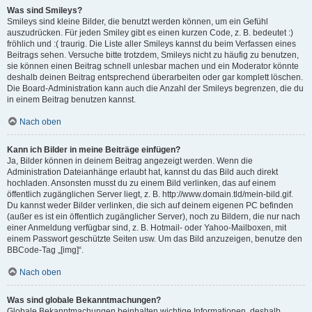
Was sind Smileys?
Smileys sind kleine Bilder, die benutzt werden können, um ein Gefühl
auszudrücken. Für jeden Smiley gibt es einen kurzen Code, z. B. bedeutet :)
fröhlich und :( traurig. Die Liste aller Smileys kannst du beim Verfassen eines
Beitrags sehen. Versuche bitte trotzdem, Smileys nicht zu häufig zu benutzen,
sie können einen Beitrag schnell unlesbar machen und ein Moderator könnte
deshalb deinen Beitrag entsprechend überarbeiten oder gar komplett löschen.
Die Board-Administration kann auch die Anzahl der Smileys begrenzen, die du
in einem Beitrag benutzen kannst.
Nach oben
Kann ich Bilder in meine Beiträge einfügen?
Ja, Bilder können in deinem Beitrag angezeigt werden. Wenn die
Administration Dateianhänge erlaubt hat, kannst du das Bild auch direkt
hochladen. Ansonsten musst du zu einem Bild verlinken, das auf einem
öffentlich zugänglichen Server liegt, z. B. http://www.domain.tld/mein-bild.gif.
Du kannst weder Bilder verlinken, die sich auf deinem eigenen PC befinden
(außer es ist ein öffentlich zugänglicher Server), noch zu Bildern, die nur nach
einer Anmeldung verfügbar sind, z. B. Hotmail- oder Yahoo-Mailboxen, mit
einem Passwort geschützte Seiten usw. Um das Bild anzuzeigen, benutze den
BBCode-Tag „[img]“.
Nach oben
Was sind globale Bekanntmachungen?
Globale Bekanntmachungen beinhalten wichtige Informationen, deshalb