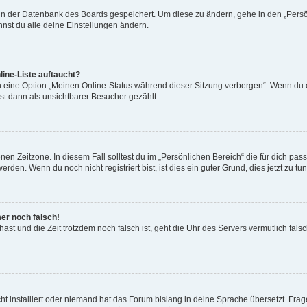
n in der Datenbank des Boards gespeichert. Um diese zu ändern, gehe in den „Persö
nst du alle deine Einstellungen ändern.
ine-Liste auftaucht?
n eine Option „Meinen Online-Status während dieser Sitzung verbergen“. Wenn du d
st dann als unsichtbarer Besucher gezählt.
en Zeitzone. In diesem Fall solltest du im „Persönlichen Bereich“ die für dich passe
den. Wenn du noch nicht registriert bist, ist dies ein guter Grund, dies jetzt zu tun
mer noch falsch!
t hast und die Zeit trotzdem noch falsch ist, geht die Uhr des Servers vermutlich fal
t installiert oder niemand hat das Forum bislang in deine Sprache übersetzt. Frag