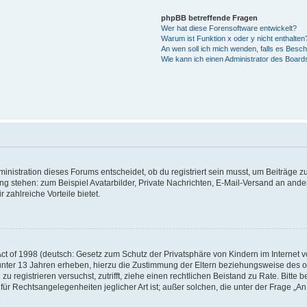
phpBB betreffende Fragen
Wer hat diese Forensoftware entwickelt?
Warum ist Funktion x oder y nicht enthalten
An wen soll ich mich wenden, falls es Besc
Wie kann ich einen Administrator des Board
istration dieses Forums entscheidet, ob du registriert sein musst, um Beiträge zu s
ung stehen: zum Beispiel Avatarbilder, Private Nachrichten, E-Mail-Versand an ander
 zahlreiche Vorteile bietet.
t of 1998 (deutsch: Gesetz zum Schutz der Privatsphäre von Kindern im Internet vo
unter 13 Jahren erheben, hierzu die Zustimmung der Eltern beziehungsweise des o
h zu registrieren versuchst, zutrifft, ziehe einen rechtlichen Beistand zu Rate. Bit
für Rechtsangelegenheiten jeglicher Art ist; außer solchen, die unter der Frage „
.