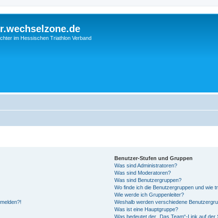
r.wechselzone.de
chter im Hessischen Triathlon Verband
Benutzer-Stufen und Gruppen
Was sind Administratoren?
Was sind Moderatoren?
Was sind Benutzergruppen?
Wo finde ich die Benutzergruppen und wie tr
Wie werde ich Gruppenleiter?
anmelden?!
Weshalb werden verschiedene Benutzergrupp
Was ist eine Hauptgruppe?
Was bedeutet der „Das Team“-Link auf der S