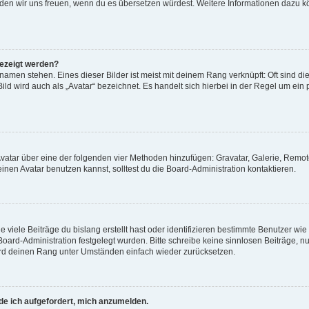
, würden wir uns freuen, wenn du es übersetzen würdest. Weitere Informationen dazu
gezeigt werden?
amen stehen. Eines dieser Bilder ist meist mit deinem Rang verknüpft: Oft sind di
ld wird auch als „Avatar“ bezeichnet. Es handelt sich hierbei in der Regel um ein
 Avatar über eine der folgenden vier Methoden hinzufügen: Gravatar, Galerie, Rem
en Avatar benutzen kannst, solltest du die Board-Administration kontaktieren.
viele Beiträge du bislang erstellt hast oder identifizieren bestimmte Benutzer w
 Board-Administration festgelegt wurden. Bitte schreibe keine sinnlosen Beiträge
wird deinen Rang unter Umständen einfach wieder zurücksetzen.
rde ich aufgefordert, mich anzumelden.