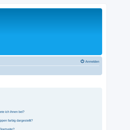
Anmelden
ete ich ihnen bei?
en farbig dargestellt?
tartseite?