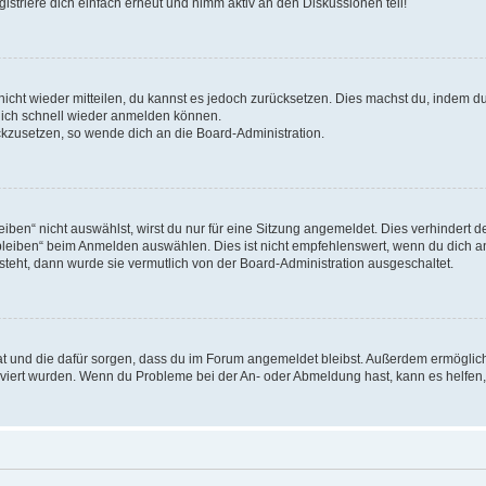
triere dich einfach erneut und nimm aktiv an den Diskussionen teil!
 nicht wieder mitteilen, du kannst es jedoch zurücksetzen. Dies machst du, indem 
 dich schnell wieder anmelden können.
ückzusetzen, so wende dich an die Board-Administration.
en“ nicht auswählst, wirst du nur für eine Sitzung angemeldet. Dies verhindert 
leiben“ beim Anmelden auswählen. Dies ist nicht empfehlenswert, wenn du dich an
 steht, dann wurde sie vermutlich von der Board-Administration ausgeschaltet.
 hat und die dafür sorgen, dass du im Forum angemeldet bleibst. Außerdem ermögli
tiviert wurden. Wenn du Probleme bei der An- oder Abmeldung hast, kann es helfen