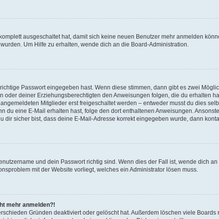
g komplett ausgeschaltet hat, damit sich keine neuen Benutzer mehr anmelden könn
 wurden. Um Hilfe zu erhalten, wende dich an die Board-Administration.
 richtige Passwort eingegeben hast. Wenn diese stimmen, dann gibt es zwei Mögl
tern oder deiner Erziehungsberechtigten den Anweisungen folgen, die du erhalten ha
u angemeldeten Mitglieder erst freigeschaltet werden – entweder musst du dies selbs
. Wenn du eine E-Mail erhalten hast, folge den dort enthaltenen Anweisungen. Ansons
 dir sicher bist, dass deine E-Mail-Adresse korrekt eingegeben wurde, dann kontak
Benutzername und dein Passwort richtig sind. Wenn dies der Fall ist, wende dich a
ionsproblem mit der Website vorliegt, welches ein Administrator lösen muss.
icht mehr anmelden?!
erschieden Gründen deaktiviert oder gelöscht hat. Außerdem löschen viele Boards r