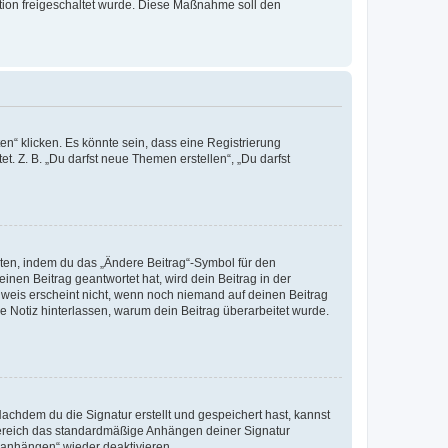
ration freigeschaltet wurde. Diese Maßnahme soll den
n“ klicken. Es könnte sein, dass eine Registrierung
t. Z. B. „Du darfst neue Themen erstellen“, „Du darfst
iten, indem du das „Ändere Beitrag“-Symbol für den
inen Beitrag geantwortet hat, wird dein Beitrag in der
nweis erscheint nicht, wenn noch niemand auf deinen Beitrag
ne Notiz hinterlassen, warum dein Beitrag überarbeitet wurde.
chdem du die Signatur erstellt und gespeichert hast, kannst
Bereich das standardmäßige Anhängen deiner Signatur
r anhängen“ wieder deaktivieren.