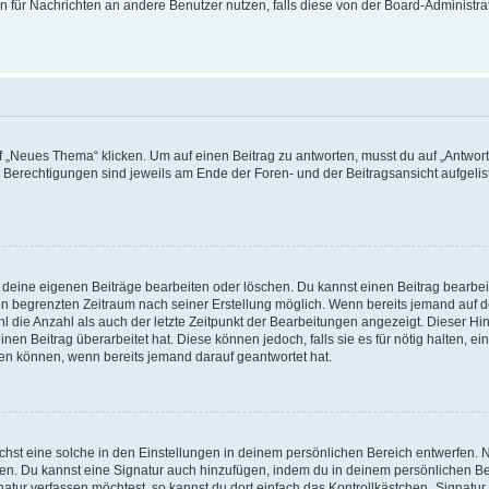
ion für Nachrichten an andere Benutzer nutzen, falls diese von der Board-Administ
„Neues Thema“ klicken. Um auf einen Beitrag zu antworten, musst du auf „Antworte
e Berechtigungen sind jeweils am Ende der Foren- und der Beitragsansicht aufgeliste
r deine eigenen Beiträge bearbeiten oder löschen. Du kannst einen Beitrag bearbe
inen begrenzten Zeitraum nach seiner Erstellung möglich. Wenn bereits jemand auf de
 die Anzahl als auch der letzte Zeitpunkt der Bearbeitungen angezeigt. Dieser Hi
en Beitrag überarbeitet hat. Diese können jedoch, falls sie es für nötig halten, ei
hen können, wenn bereits jemand darauf geantwortet hat.
st eine solche in den Einstellungen in deinem persönlichen Bereich entwerfen. Na
eren. Du kannst eine Signatur auch hinzufügen, indem du in deinem persönlichen 
atur verfassen möchtest, so kannst du dort einfach das Kontrollkästchen „Signatu