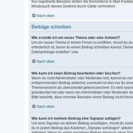
Nur registrierte Benutzer dürfen die foreninterne E-Mail-Funkt
Missbrauch dieses Systems durch Gäste verhindern.
Nach oben
Beiträge schreiben
Wie erstelle ich ein neues Thema oder eine Antwort?
Um ein neues Thema in einem Forum zu eröffnen, musst du auf 
erforderlich ist, bevor du einen Beitrag schreiben kannst. Dein
Dateianhänge erstellen“ usw.
Nach oben
Wie kann ich einen Beitrag bearbeiten oder löschen?
Wenn du nicht Administrator oder Moderator bist, kannst du nu
entsprechenden Beitrag anklickst; eventuell ist dies nur für e
Themenansicht als überarbeitet gekennzeichnet. Es wird sowohl
geantwortet hat oder wenn ein Administrator oder Moderator dein
Bitte beachte, dass normale Benutzer einen Beitrag nicht lösc
Nach oben
Wie kann ich meinem Beitrag eine Signatur anfügen?
Um eine Signatur an deinen Beitrag anzufügen, musst du zunäch
du in jedem Beitrag das Kästchen „Signatur anhängen“ aktivi
aktivierst. Wenn du einen einzelnen Beitrag dennoch ohne Sign