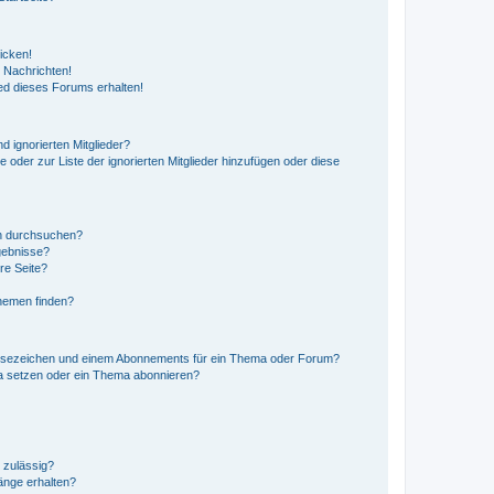
icken!
 Nachrichten!
ed dieses Forums erhalten!
d ignorierten Mitglieder?
e oder zur Liste der ignorierten Mitglieder hinzufügen oder diese
en durchsuchen?
gebnisse?
re Seite?
hemen finden?
esezeichen und einem Abonnements für ein Thema oder Forum?
a setzen oder ein Thema abonnieren?
 zulässig?
hänge erhalten?