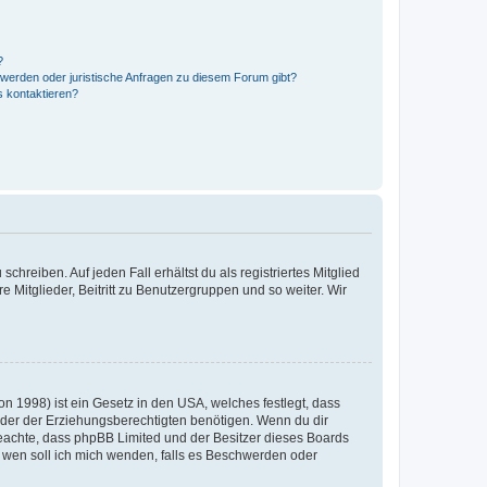
?
hwerden oder juristische Anfragen zu diesem Forum gibt?
s kontaktieren?
chreiben. Auf jeden Fall erhältst du als registriertes Mitglied
e Mitglieder, Beitritt zu Benutzergruppen und so weiter. Wir
n 1998) ist ein Gesetz in den USA, welches festlegt, dass
der der Erziehungsberechtigten benötigen. Wenn du dir
te beachte, dass phpBB Limited und der Besitzer dieses Boards
An wen soll ich mich wenden, falls es Beschwerden oder