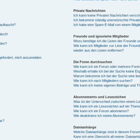
Private Nachrichten
Ich kann keine Privaten Nachrichten versch
Ich bekomme ständig unerwünschte Private
auftaucht?
Ich habe eine Spam-E-Mail von einem Mitgli
alsch!
Freunde und ignorierte Mitglieder
Wozu benötige ich die Listen der Freunde un
rden?
Wie kann ich Mitglieder zur Liste der Freund
wieder aus den Listen entfernen?
fgefordert, mich anzumelden.
Die Foren durchsuchen
Wie kann ich ein Forum oder mehrere For
Weshalb erhalte ich bei der Suche keine Er
Warum bekomme ich bei der Suche eine lee
Wie kann ich nach Mitgliedern suchen?
Wie kann ich meine eigenen Beiträge und T
Abonnements und Lesezeichen
Was ist der Unterschied zwischen einem L
Wie kann ich ein Lesezeichen auf ein Them
Wie kann ich ein Forum abonnieren?
Wie deaktiviere ich meine Abonnements?
gs?
Dateianhänge
Welche Dateianhänge sind in diesem Forum
Kann ich eine Übersicht all meiner Dateian