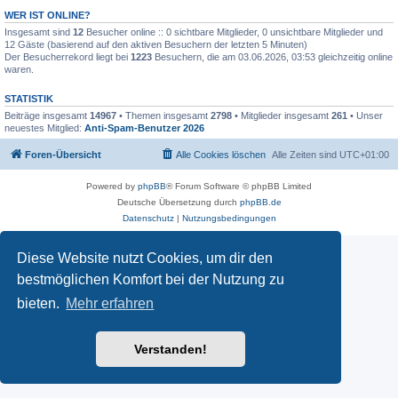
WER IST ONLINE?
Insgesamt sind
12
Besucher online :: 0 sichtbare Mitglieder, 0 unsichtbare Mitglieder und
12 Gäste (basierend auf den aktiven Besuchern der letzten 5 Minuten)
Der Besucherrekord liegt bei
1223
Besuchern, die am 03.06.2026, 03:53 gleichzeitig online
waren.
STATISTIK
Beiträge insgesamt
14967
• Themen insgesamt
2798
• Mitglieder insgesamt
261
• Unser
neuestes Mitglied:
Anti-Spam-Benutzer 2026
Foren-Übersicht
Alle Cookies löschen
Alle Zeiten sind
UTC+01:00
Powered by
phpBB
® Forum Software © phpBB Limited
Deutsche Übersetzung durch
phpBB.de
Datenschutz
|
Nutzungsbedingungen
Diese Website nutzt Cookies, um dir den
bestmöglichen Komfort bei der Nutzung zu
bieten.
Mehr erfahren
Verstanden!