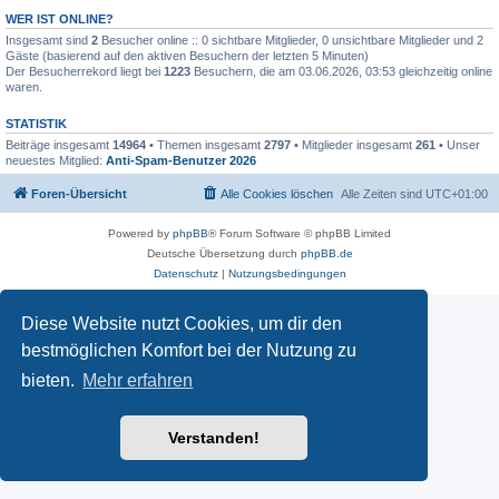
WER IST ONLINE?
Insgesamt sind
2
Besucher online :: 0 sichtbare Mitglieder, 0 unsichtbare Mitglieder und 2
Gäste (basierend auf den aktiven Besuchern der letzten 5 Minuten)
Der Besucherrekord liegt bei
1223
Besuchern, die am 03.06.2026, 03:53 gleichzeitig online
waren.
STATISTIK
Beiträge insgesamt
14964
• Themen insgesamt
2797
• Mitglieder insgesamt
261
• Unser
neuestes Mitglied:
Anti-Spam-Benutzer 2026
Foren-Übersicht
Alle Cookies löschen
Alle Zeiten sind
UTC+01:00
Powered by
phpBB
® Forum Software © phpBB Limited
Deutsche Übersetzung durch
phpBB.de
Datenschutz
|
Nutzungsbedingungen
Diese Website nutzt Cookies, um dir den
bestmöglichen Komfort bei der Nutzung zu
bieten.
Mehr erfahren
Verstanden!