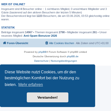
WER IST ONLINE?
Insgesamt sind
4
Besucher online :: 1 sichtbares Mitglied, 0 unsichtbare Mitglieder und 3
Gäste (basierend auf den aktiven Besuchern der letzten 5 Minuten)
Der Besucherrekord liegt bei
1223
Besuchern, die am 03.06.2026, 03:53 gleichzeitig online
waren.
STATISTIK
Beiträge insgesamt
14967
• Themen insgesamt
2798
• Mitglieder insgesamt
261
• Unser
neuestes Mitglied:
Anti-Spam-Benutzer 2026
Foren-Übersicht
Alle Cookies löschen
Alle Zeiten sind
UTC+01:00
Powered by
phpBB
® Forum Software © phpBB Limited
Deutsche Übersetzung durch
phpBB.de
Datenschutz
|
Nutzungsbedingungen
Diese Website nutzt Cookies, um dir den
bestmöglichen Komfort bei der Nutzung zu
bieten.
Mehr erfahren
Verstanden!