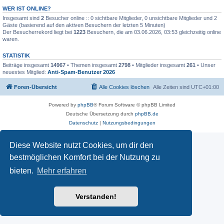
WER IST ONLINE?
Insgesamt sind
2
Besucher online :: 0 sichtbare Mitglieder, 0 unsichtbare Mitglieder und 2
Gäste (basierend auf den aktiven Besuchern der letzten 5 Minuten)
Der Besucherrekord liegt bei
1223
Besuchern, die am 03.06.2026, 03:53 gleichzeitig online
waren.
STATISTIK
Beiträge insgesamt
14967
• Themen insgesamt
2798
• Mitglieder insgesamt
261
• Unser
neuestes Mitglied:
Anti-Spam-Benutzer 2026
Foren-Übersicht
Alle Cookies löschen
Alle Zeiten sind
UTC+01:00
Powered by
phpBB
® Forum Software © phpBB Limited
Deutsche Übersetzung durch
phpBB.de
Datenschutz
|
Nutzungsbedingungen
Diese Website nutzt Cookies, um dir den
bestmöglichen Komfort bei der Nutzung zu
bieten.
Mehr erfahren
Verstanden!