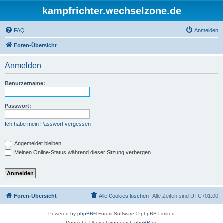
kampfrichter.wechselzone.de
FAQ
Anmelden
Foren-Übersicht
Anmelden
Benutzername:
Passwort:
Ich habe mein Passwort vergessen
Angemeldet bleiben
Meinen Online-Status während dieser Sitzung verbergen
Foren-Übersicht
Alle Cookies löschen
Alle Zeiten sind
UTC+01:00
Powered by
phpBB
® Forum Software © phpBB Limited
Deutsche Übersetzung durch
phpBB.de