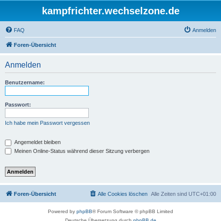
kampfrichter.wechselzone.de
FAQ
Anmelden
Foren-Übersicht
Anmelden
Benutzername:
Passwort:
Ich habe mein Passwort vergessen
Angemeldet bleiben
Meinen Online-Status während dieser Sitzung verbergen
Foren-Übersicht
Alle Cookies löschen
Alle Zeiten sind
UTC+01:00
Powered by
phpBB
® Forum Software © phpBB Limited
Deutsche Übersetzung durch
phpBB.de