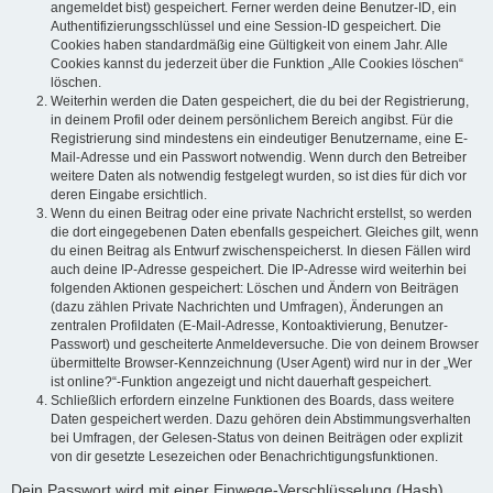
angemeldet bist) gespeichert. Ferner werden deine Benutzer-ID, ein
Authentifizierungsschlüssel und eine Session-ID gespeichert. Die
Cookies haben standardmäßig eine Gültigkeit von einem Jahr. Alle
Cookies kannst du jederzeit über die Funktion „Alle Cookies löschen“
löschen.
Weiterhin werden die Daten gespeichert, die du bei der Registrierung,
in deinem Profil oder deinem persönlichem Bereich angibst. Für die
Registrierung sind mindestens ein eindeutiger Benutzername, eine E-
Mail-Adresse und ein Passwort notwendig. Wenn durch den Betreiber
weitere Daten als notwendig festgelegt wurden, so ist dies für dich vor
deren Eingabe ersichtlich.
Wenn du einen Beitrag oder eine private Nachricht erstellst, so werden
die dort eingegebenen Daten ebenfalls gespeichert. Gleiches gilt, wenn
du einen Beitrag als Entwurf zwischenspeicherst. In diesen Fällen wird
auch deine IP-Adresse gespeichert. Die IP-Adresse wird weiterhin bei
folgenden Aktionen gespeichert: Löschen und Ändern von Beiträgen
(dazu zählen Private Nachrichten und Umfragen), Änderungen an
zentralen Profildaten (E-Mail-Adresse, Kontoaktivierung, Benutzer-
Passwort) und gescheiterte Anmeldeversuche. Die von deinem Browser
übermittelte Browser-Kennzeichnung (User Agent) wird nur in der „Wer
ist online?“-Funktion angezeigt und nicht dauerhaft gespeichert.
Schließlich erfordern einzelne Funktionen des Boards, dass weitere
Daten gespeichert werden. Dazu gehören dein Abstimmungsverhalten
bei Umfragen, der Gelesen-Status von deinen Beiträgen oder explizit
von dir gesetzte Lesezeichen oder Benachrichtigungsfunktionen.
Dein Passwort wird mit einer Einwege-Verschlüsselung (Hash)