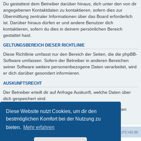
Du gestattest dem Betreiber darüber hinaus, dich unter den von dir
angegebenen Kontaktdaten zu kontaktieren, sofern dies zur
Übermittlung zentraler Informationen über das Board erforderlich
ist. Darüber hinaus dürfen er und andere Benutzer dich
kontaktieren, sofern du dies in deinem persönlichen Bereich
gestattet hast.
GELTUNGSBEREICH DIESER RICHTLINIE
Diese Richtlinie umfasst nur den Bereich der Seiten, die die phpBB-
Software umfassen. Sofern der Betreiber in anderen Bereichen
seiner Software weitere personenbezogene Daten verarbeitet, wird
er dich darüber gesondert informieren.
AUSKUNFTSRECHT
Der Betreiber erteilt dir auf Anfrage Auskunft, welche Daten über
dich gespeichert sind.
Du kannst jederzeit die Löschung bzw. Sperrung deiner Daten
Diese Website nutzt Cookies, um dir den
verlangen. Kontaktiere hierzu bitte den Betreiber.
bestmöglichen Komfort bei der Nutzung zu
bieten.
Mehr erfahren
Foren-Übersicht
Alle Cookies löschen
Alle Zeiten sind
UTC+01:00