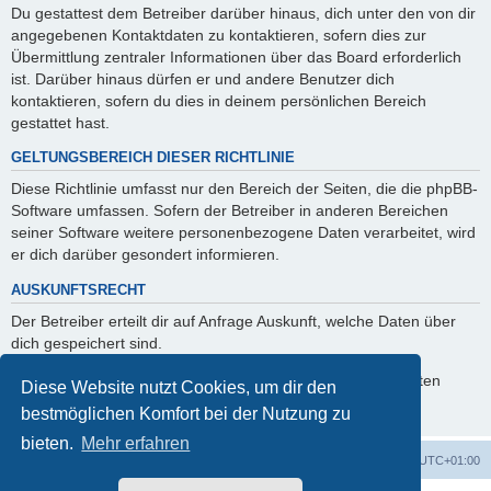
Du gestattest dem Betreiber darüber hinaus, dich unter den von dir
angegebenen Kontaktdaten zu kontaktieren, sofern dies zur
Übermittlung zentraler Informationen über das Board erforderlich
ist. Darüber hinaus dürfen er und andere Benutzer dich
kontaktieren, sofern du dies in deinem persönlichen Bereich
gestattet hast.
GELTUNGSBEREICH DIESER RICHTLINIE
Diese Richtlinie umfasst nur den Bereich der Seiten, die die phpBB-
Software umfassen. Sofern der Betreiber in anderen Bereichen
seiner Software weitere personenbezogene Daten verarbeitet, wird
er dich darüber gesondert informieren.
AUSKUNFTSRECHT
Der Betreiber erteilt dir auf Anfrage Auskunft, welche Daten über
dich gespeichert sind.
Du kannst jederzeit die Löschung bzw. Sperrung deiner Daten
Diese Website nutzt Cookies, um dir den
verlangen. Kontaktiere hierzu bitte den Betreiber.
bestmöglichen Komfort bei der Nutzung zu
bieten.
Mehr erfahren
Foren-Übersicht
Alle Cookies löschen
Alle Zeiten sind
UTC+01:00