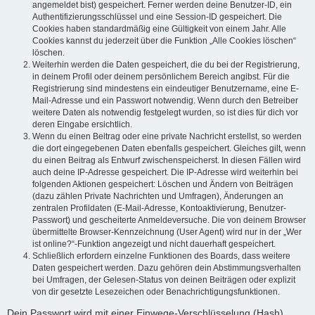
angemeldet bist) gespeichert. Ferner werden deine Benutzer-ID, ein
Authentifizierungsschlüssel und eine Session-ID gespeichert. Die
Cookies haben standardmäßig eine Gültigkeit von einem Jahr. Alle
Cookies kannst du jederzeit über die Funktion „Alle Cookies löschen“
löschen.
Weiterhin werden die Daten gespeichert, die du bei der Registrierung,
in deinem Profil oder deinem persönlichem Bereich angibst. Für die
Registrierung sind mindestens ein eindeutiger Benutzername, eine E-
Mail-Adresse und ein Passwort notwendig. Wenn durch den Betreiber
weitere Daten als notwendig festgelegt wurden, so ist dies für dich vor
deren Eingabe ersichtlich.
Wenn du einen Beitrag oder eine private Nachricht erstellst, so werden
die dort eingegebenen Daten ebenfalls gespeichert. Gleiches gilt, wenn
du einen Beitrag als Entwurf zwischenspeicherst. In diesen Fällen wird
auch deine IP-Adresse gespeichert. Die IP-Adresse wird weiterhin bei
folgenden Aktionen gespeichert: Löschen und Ändern von Beiträgen
(dazu zählen Private Nachrichten und Umfragen), Änderungen an
zentralen Profildaten (E-Mail-Adresse, Kontoaktivierung, Benutzer-
Passwort) und gescheiterte Anmeldeversuche. Die von deinem Browser
übermittelte Browser-Kennzeichnung (User Agent) wird nur in der „Wer
ist online?“-Funktion angezeigt und nicht dauerhaft gespeichert.
Schließlich erfordern einzelne Funktionen des Boards, dass weitere
Daten gespeichert werden. Dazu gehören dein Abstimmungsverhalten
bei Umfragen, der Gelesen-Status von deinen Beiträgen oder explizit
von dir gesetzte Lesezeichen oder Benachrichtigungsfunktionen.
Dein Passwort wird mit einer Einwege-Verschlüsselung (Hash)