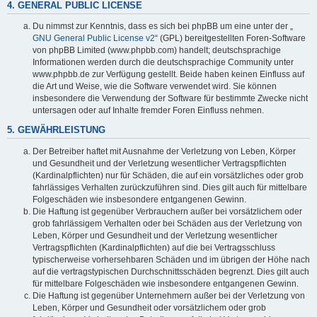
4. GENERAL PUBLIC LICENSE
Du nimmst zur Kenntnis, dass es sich bei phpBB um eine unter der „
GNU General Public License v2
“ (GPL) bereitgestellten Foren-Software
von phpBB Limited (www.phpbb.com) handelt; deutschsprachige
Informationen werden durch die deutschsprachige Community unter
www.phpbb.de zur Verfügung gestellt. Beide haben keinen Einfluss auf
die Art und Weise, wie die Software verwendet wird. Sie können
insbesondere die Verwendung der Software für bestimmte Zwecke nicht
untersagen oder auf Inhalte fremder Foren Einfluss nehmen.
5. GEWÄHRLEISTUNG
Der Betreiber haftet mit Ausnahme der Verletzung von Leben, Körper
und Gesundheit und der Verletzung wesentlicher Vertragspflichten
(Kardinalpflichten) nur für Schäden, die auf ein vorsätzliches oder grob
fahrlässiges Verhalten zurückzuführen sind. Dies gilt auch für mittelbare
Folgeschäden wie insbesondere entgangenen Gewinn.
Die Haftung ist gegenüber Verbrauchern außer bei vorsätzlichem oder
grob fahrlässigem Verhalten oder bei Schäden aus der Verletzung von
Leben, Körper und Gesundheit und der Verletzung wesentlicher
Vertragspflichten (Kardinalpflichten) auf die bei Vertragsschluss
typischerweise vorhersehbaren Schäden und im übrigen der Höhe nach
auf die vertragstypischen Durchschnittsschäden begrenzt. Dies gilt auch
für mittelbare Folgeschäden wie insbesondere entgangenen Gewinn.
Die Haftung ist gegenüber Unternehmern außer bei der Verletzung von
Leben, Körper und Gesundheit oder vorsätzlichem oder grob