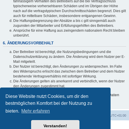
fahrlässigem Verhalten des Betreibers auf die bei Vertragsschluss
typischerweise vorhersehbaren Schäden und im Übrigen der Höhe
nach auf die vertragstypischen Durchschnittsschäden begrenzt. Dies gilt
auch für mittelbare Schäden, insbesondere entgangenen Gewinn.
Die Haftungsbegrenzung der Absätze a bis c gilt sinngemäß auch
zugunsten der Mitarbeiter und Erfüllungsgehilfen des Betreibers.
Ansprüche für eine Haftung aus zwingendem nationalem Recht bleiben
unberührt.
6. ÄNDERUNGSVORBEHALT
Der Betreiber ist berechtigt, die Nutzungsbedingungen und die
Datenschutzerklärung zu ändern. Die Änderung wird dem Nutzer per E-
Mail mitgeteilt.
Der Nutzer ist berechtigt, den Änderungen zu widersprechen. Im Falle
des Widerspruchs erlischt das zwischen dem Betreiber und dem Nutzer
bestehende Vertragsverhältnis mit sofortiger Wirkung.
Die Änderungen gelten als anerkannt und verbindlich, wenn der Nutzer
den Änderungen zugestimmt hat.
Informationen über den Umgang mit deinen persönlichen Daten
Diese Website nutzt Cookies, um dir den
sind in der Datenschutzerklärung enthalten.
bestmöglichen Komfort bei der Nutzung zu
bieten.
Mehr erfahren
Foren-Übersicht
Alle Cookies löschen
Alle Zeiten sind
UTC+01:00
Verstanden!
Powered by
phpBB
® Forum Software © phpBB Limited