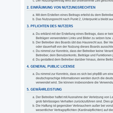
Der Nutzungsvertrag wird auf unbestimmte Zeit geschlos
2. EINRÄUMUNG VON NUTZUNGSRECHTEN
Mit dem Erstellen eines Beitrags erteilst du dem Betrei
Das Nutzungsrecht nach Punkt 2, Unterpunkt a bleibt 
3. PFLICHTEN DES NUTZERS
Du erklärst mit der Erstellung eines Beitrags, dass er ke
Beiträgen verwendeten Links und Bilder zu setzen bzw.
Der Betreiber des Boards übt das Hausrecht aus. Bei V
oder dauerhaft von der Nutzung dieses Boards ausschlie
Du nimmst zur Kenntnis, dass der Betreiber keine Verantw
Betreiber, dein Benutzerkonto, Beiträge und Funktionen 
Du gestattest dem Betreiber darüber hinaus, deine Beit
4. GENERAL PUBLIC LICENSE
Du nimmst zur Kenntnis, dass es sich bei phpBB um eine
deutschsprachige Informationen werden durch die deuts
verwendet wird. Sie können insbesondere die Verwendun
5. GEWÄHRLEISTUNG
Der Betreiber haftet mit Ausnahme der Verletzung von Le
grob fahrlässiges Verhalten zurückzuführen sind. Dies 
Die Haftung ist gegenüber Verbrauchern außer bei vors
wesentlicher Vertragspflichten (Kardinalpflichten) auf