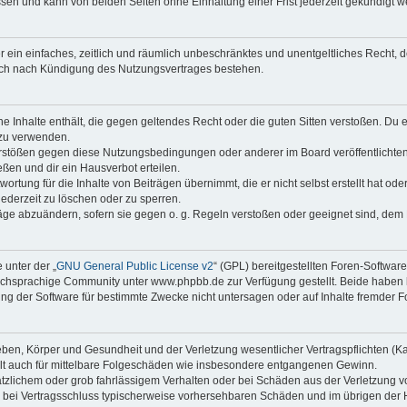
sen und kann von beiden Seiten ohne Einhaltung einer Frist jederzeit gekündigt w
ber ein einfaches, zeitlich und räumlich unbeschränktes und unentgeltliches Recht
auch nach Kündigung des Nutzungsvertrages bestehen.
ine Inhalte enthält, die gegen geltendes Recht oder die guten Sitten verstoßen. Du 
 zu verwenden.
erstößen gegen diese Nutzungsbedingungen oder anderer im Board veröffentlichte
ßen und dir ein Hausverbot erteilen.
ortung für die Inhalte von Beiträgen übernimmt, die er nicht selbst erstellt hat od
jederzeit zu löschen oder zu sperren.
räge abzuändern, sofern sie gegen o. g. Regeln verstoßen oder geeignet sind, dem
 unter der „
GNU General Public License v2
“ (GPL) bereitgestellten Foren-Softwa
chsprachige Community unter www.phpbb.de zur Verfügung gestellt. Beide haben ke
g der Software für bestimmte Zwecke nicht untersagen oder auf Inhalte fremder F
ben, Körper und Gesundheit und der Verletzung wesentlicher Vertragspflichten (Kard
gilt auch für mittelbare Folgeschäden wie insbesondere entgangenen Gewinn.
ätzlichem oder grob fahrlässigem Verhalten oder bei Schäden aus der Verletzung 
 die bei Vertragsschluss typischerweise vorhersehbaren Schäden und im übrigen de