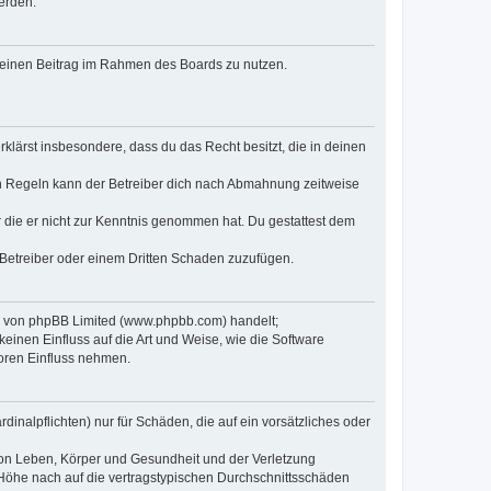
erden.
, deinen Beitrag im Rahmen des Boards zu nutzen.
erklärst insbesondere, dass du das Recht besitzt, die in deinen
n Regeln kann der Betreiber dich nach Abmahnung zeitweise
er die er nicht zur Kenntnis genommen hat. Du gestattest dem
 Betreiber oder einem Dritten Schaden zuzufügen.
re von phpBB Limited (www.phpbb.com) handelt;
inen Einfluss auf die Art und Weise, wie die Software
oren Einfluss nehmen.
inalpflichten) nur für Schäden, die auf ein vorsätzliches oder
von Leben, Körper und Gesundheit und der Verletzung
r Höhe nach auf die vertragstypischen Durchschnittsschäden