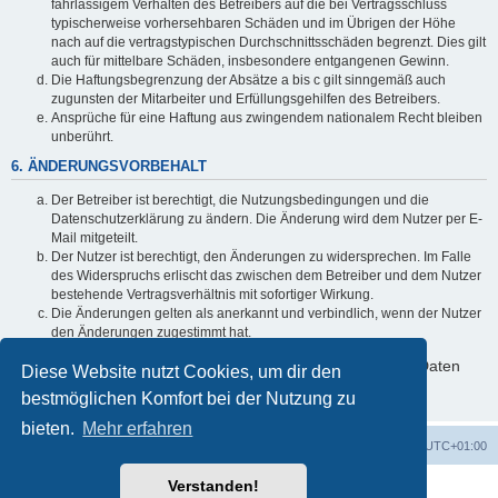
fahrlässigem Verhalten des Betreibers auf die bei Vertragsschluss
typischerweise vorhersehbaren Schäden und im Übrigen der Höhe
nach auf die vertragstypischen Durchschnittsschäden begrenzt. Dies gilt
auch für mittelbare Schäden, insbesondere entgangenen Gewinn.
Die Haftungsbegrenzung der Absätze a bis c gilt sinngemäß auch
zugunsten der Mitarbeiter und Erfüllungsgehilfen des Betreibers.
Ansprüche für eine Haftung aus zwingendem nationalem Recht bleiben
unberührt.
6. ÄNDERUNGSVORBEHALT
Der Betreiber ist berechtigt, die Nutzungsbedingungen und die
Datenschutzerklärung zu ändern. Die Änderung wird dem Nutzer per E-
Mail mitgeteilt.
Der Nutzer ist berechtigt, den Änderungen zu widersprechen. Im Falle
des Widerspruchs erlischt das zwischen dem Betreiber und dem Nutzer
bestehende Vertragsverhältnis mit sofortiger Wirkung.
Die Änderungen gelten als anerkannt und verbindlich, wenn der Nutzer
den Änderungen zugestimmt hat.
Informationen über den Umgang mit deinen persönlichen Daten
Diese Website nutzt Cookies, um dir den
sind in der Datenschutzerklärung enthalten.
bestmöglichen Komfort bei der Nutzung zu
bieten.
Mehr erfahren
Foren-Übersicht
Alle Cookies löschen
Alle Zeiten sind
UTC+01:00
Verstanden!
Powered by
phpBB
® Forum Software © phpBB Limited