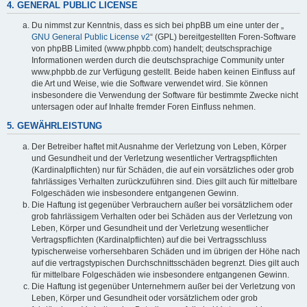
4. GENERAL PUBLIC LICENSE
Du nimmst zur Kenntnis, dass es sich bei phpBB um eine unter der „
GNU General Public License v2
“ (GPL) bereitgestellten Foren-Software
von phpBB Limited (www.phpbb.com) handelt; deutschsprachige
Informationen werden durch die deutschsprachige Community unter
www.phpbb.de zur Verfügung gestellt. Beide haben keinen Einfluss auf
die Art und Weise, wie die Software verwendet wird. Sie können
insbesondere die Verwendung der Software für bestimmte Zwecke nicht
untersagen oder auf Inhalte fremder Foren Einfluss nehmen.
5. GEWÄHRLEISTUNG
Der Betreiber haftet mit Ausnahme der Verletzung von Leben, Körper
und Gesundheit und der Verletzung wesentlicher Vertragspflichten
(Kardinalpflichten) nur für Schäden, die auf ein vorsätzliches oder grob
fahrlässiges Verhalten zurückzuführen sind. Dies gilt auch für mittelbare
Folgeschäden wie insbesondere entgangenen Gewinn.
Die Haftung ist gegenüber Verbrauchern außer bei vorsätzlichem oder
grob fahrlässigem Verhalten oder bei Schäden aus der Verletzung von
Leben, Körper und Gesundheit und der Verletzung wesentlicher
Vertragspflichten (Kardinalpflichten) auf die bei Vertragsschluss
typischerweise vorhersehbaren Schäden und im übrigen der Höhe nach
auf die vertragstypischen Durchschnittsschäden begrenzt. Dies gilt auch
für mittelbare Folgeschäden wie insbesondere entgangenen Gewinn.
Die Haftung ist gegenüber Unternehmern außer bei der Verletzung von
Leben, Körper und Gesundheit oder vorsätzlichem oder grob