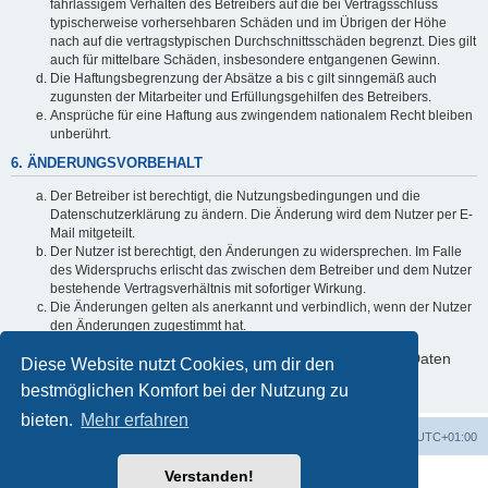
fahrlässigem Verhalten des Betreibers auf die bei Vertragsschluss
typischerweise vorhersehbaren Schäden und im Übrigen der Höhe
nach auf die vertragstypischen Durchschnittsschäden begrenzt. Dies gilt
auch für mittelbare Schäden, insbesondere entgangenen Gewinn.
Die Haftungsbegrenzung der Absätze a bis c gilt sinngemäß auch
zugunsten der Mitarbeiter und Erfüllungsgehilfen des Betreibers.
Ansprüche für eine Haftung aus zwingendem nationalem Recht bleiben
unberührt.
6. ÄNDERUNGSVORBEHALT
Der Betreiber ist berechtigt, die Nutzungsbedingungen und die
Datenschutzerklärung zu ändern. Die Änderung wird dem Nutzer per E-
Mail mitgeteilt.
Der Nutzer ist berechtigt, den Änderungen zu widersprechen. Im Falle
des Widerspruchs erlischt das zwischen dem Betreiber und dem Nutzer
bestehende Vertragsverhältnis mit sofortiger Wirkung.
Die Änderungen gelten als anerkannt und verbindlich, wenn der Nutzer
den Änderungen zugestimmt hat.
Informationen über den Umgang mit deinen persönlichen Daten
Diese Website nutzt Cookies, um dir den
sind in der Datenschutzerklärung enthalten.
bestmöglichen Komfort bei der Nutzung zu
bieten.
Mehr erfahren
Foren-Übersicht
Alle Cookies löschen
Alle Zeiten sind
UTC+01:00
Verstanden!
Powered by
phpBB
® Forum Software © phpBB Limited