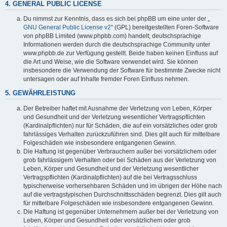
4. GENERAL PUBLIC LICENSE
Du nimmst zur Kenntnis, dass es sich bei phpBB um eine unter der „
GNU General Public License v2
“ (GPL) bereitgestellten Foren-Software
von phpBB Limited (www.phpbb.com) handelt; deutschsprachige
Informationen werden durch die deutschsprachige Community unter
www.phpbb.de zur Verfügung gestellt. Beide haben keinen Einfluss auf
die Art und Weise, wie die Software verwendet wird. Sie können
insbesondere die Verwendung der Software für bestimmte Zwecke nicht
untersagen oder auf Inhalte fremder Foren Einfluss nehmen.
5. GEWÄHRLEISTUNG
Der Betreiber haftet mit Ausnahme der Verletzung von Leben, Körper
und Gesundheit und der Verletzung wesentlicher Vertragspflichten
(Kardinalpflichten) nur für Schäden, die auf ein vorsätzliches oder grob
fahrlässiges Verhalten zurückzuführen sind. Dies gilt auch für mittelbare
Folgeschäden wie insbesondere entgangenen Gewinn.
Die Haftung ist gegenüber Verbrauchern außer bei vorsätzlichem oder
grob fahrlässigem Verhalten oder bei Schäden aus der Verletzung von
Leben, Körper und Gesundheit und der Verletzung wesentlicher
Vertragspflichten (Kardinalpflichten) auf die bei Vertragsschluss
typischerweise vorhersehbaren Schäden und im übrigen der Höhe nach
auf die vertragstypischen Durchschnittsschäden begrenzt. Dies gilt auch
für mittelbare Folgeschäden wie insbesondere entgangenen Gewinn.
Die Haftung ist gegenüber Unternehmern außer bei der Verletzung von
Leben, Körper und Gesundheit oder vorsätzlichem oder grob