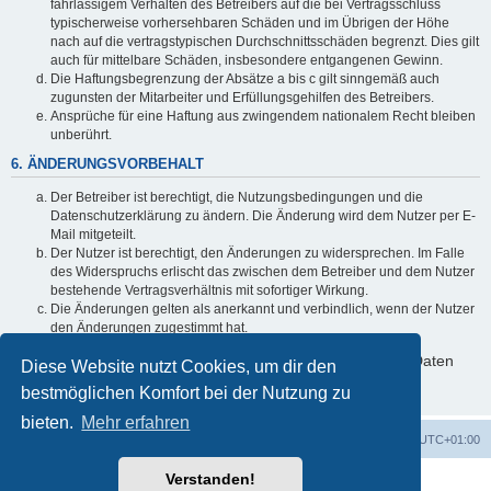
fahrlässigem Verhalten des Betreibers auf die bei Vertragsschluss
typischerweise vorhersehbaren Schäden und im Übrigen der Höhe
nach auf die vertragstypischen Durchschnittsschäden begrenzt. Dies gilt
auch für mittelbare Schäden, insbesondere entgangenen Gewinn.
Die Haftungsbegrenzung der Absätze a bis c gilt sinngemäß auch
zugunsten der Mitarbeiter und Erfüllungsgehilfen des Betreibers.
Ansprüche für eine Haftung aus zwingendem nationalem Recht bleiben
unberührt.
6. ÄNDERUNGSVORBEHALT
Der Betreiber ist berechtigt, die Nutzungsbedingungen und die
Datenschutzerklärung zu ändern. Die Änderung wird dem Nutzer per E-
Mail mitgeteilt.
Der Nutzer ist berechtigt, den Änderungen zu widersprechen. Im Falle
des Widerspruchs erlischt das zwischen dem Betreiber und dem Nutzer
bestehende Vertragsverhältnis mit sofortiger Wirkung.
Die Änderungen gelten als anerkannt und verbindlich, wenn der Nutzer
den Änderungen zugestimmt hat.
Informationen über den Umgang mit deinen persönlichen Daten
Diese Website nutzt Cookies, um dir den
sind in der Datenschutzerklärung enthalten.
bestmöglichen Komfort bei der Nutzung zu
bieten.
Mehr erfahren
Foren-Übersicht
Alle Cookies löschen
Alle Zeiten sind
UTC+01:00
Verstanden!
Powered by
phpBB
® Forum Software © phpBB Limited