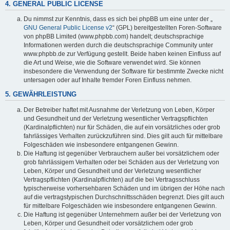
4. GENERAL PUBLIC LICENSE
Du nimmst zur Kenntnis, dass es sich bei phpBB um eine unter der „
GNU General Public License v2
“ (GPL) bereitgestellten Foren-Software
von phpBB Limited (www.phpbb.com) handelt; deutschsprachige
Informationen werden durch die deutschsprachige Community unter
www.phpbb.de zur Verfügung gestellt. Beide haben keinen Einfluss auf
die Art und Weise, wie die Software verwendet wird. Sie können
insbesondere die Verwendung der Software für bestimmte Zwecke nicht
untersagen oder auf Inhalte fremder Foren Einfluss nehmen.
5. GEWÄHRLEISTUNG
Der Betreiber haftet mit Ausnahme der Verletzung von Leben, Körper
und Gesundheit und der Verletzung wesentlicher Vertragspflichten
(Kardinalpflichten) nur für Schäden, die auf ein vorsätzliches oder grob
fahrlässiges Verhalten zurückzuführen sind. Dies gilt auch für mittelbare
Folgeschäden wie insbesondere entgangenen Gewinn.
Die Haftung ist gegenüber Verbrauchern außer bei vorsätzlichem oder
grob fahrlässigem Verhalten oder bei Schäden aus der Verletzung von
Leben, Körper und Gesundheit und der Verletzung wesentlicher
Vertragspflichten (Kardinalpflichten) auf die bei Vertragsschluss
typischerweise vorhersehbaren Schäden und im übrigen der Höhe nach
auf die vertragstypischen Durchschnittsschäden begrenzt. Dies gilt auch
für mittelbare Folgeschäden wie insbesondere entgangenen Gewinn.
Die Haftung ist gegenüber Unternehmern außer bei der Verletzung von
Leben, Körper und Gesundheit oder vorsätzlichem oder grob