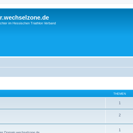
r.wechselzone.de
chter im Hessischen Triathlon Verband
THEMEN
1
2
1
der Domain wechselzone.de.