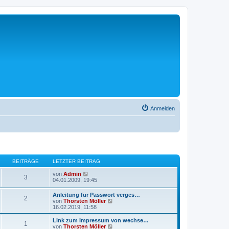
Anmelden
BEITRÄGE
LETZTER BEITRAG
N
von
Admin
3
e
04.01.2009, 19:45
u
e
Anleitung für Passwort verges…
2
s
N
von
Thorsten Möller
t
e
16.02.2019, 11:58
e
u
r
e
Link zum Impressum von wechse…
B
1
s
N
von
Thorsten Möller
e