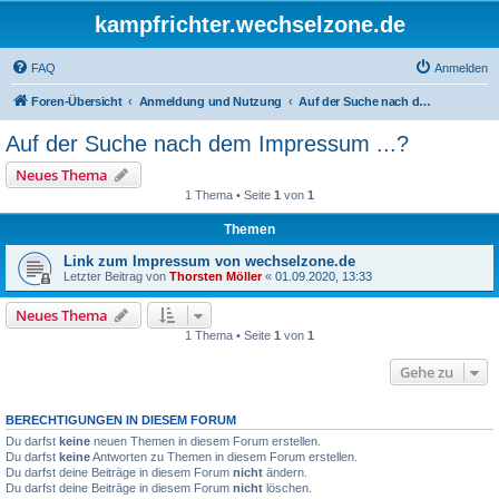
kampfrichter.wechselzone.de
FAQ
Anmelden
Foren-Übersicht
Anmeldung und Nutzung
Auf der Suche nach dem Impressum ...?
Auf der Suche nach dem Impressum ...?
Neues Thema
1 Thema • Seite
1
von
1
Themen
Link zum Impressum von wechselzone.de
Letzter Beitrag von
Thorsten Möller
«
01.09.2020, 13:33
Neues Thema
1 Thema • Seite
1
von
1
Gehe zu
BERECHTIGUNGEN IN DIESEM FORUM
Du darfst
keine
neuen Themen in diesem Forum erstellen.
Du darfst
keine
Antworten zu Themen in diesem Forum erstellen.
Du darfst deine Beiträge in diesem Forum
nicht
ändern.
Du darfst deine Beiträge in diesem Forum
nicht
löschen.