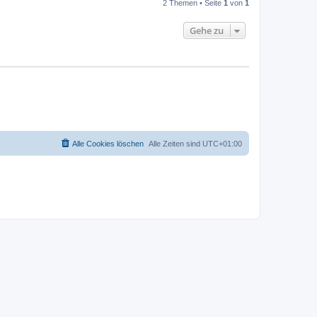
2 Themen • Seite
1
von
1
Gehe zu
Alle Cookies löschen
Alle Zeiten sind
UTC+01:00