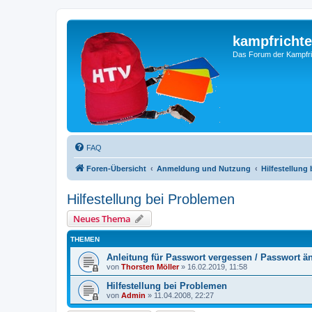
kampfrichte
Das Forum der Kampfri
FAQ
Foren-Übersicht
Anmeldung und Nutzung
Hilfestellung
Hilfestellung bei Problemen
Neues Thema
THEMEN
Anleitung für Passwort vergessen / Passwort ä
von
Thorsten Möller
»
16.02.2019, 11:58
Hilfestellung bei Problemen
von
Admin
»
11.04.2008, 22:27