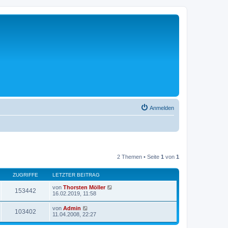
Anmelden
2 Themen • Seite
1
von
1
ZUGRIFFE
LETZTER BEITRAG
von
Thorsten Möller
153442
16.02.2019, 11:58
von
Admin
103402
11.04.2008, 22:27