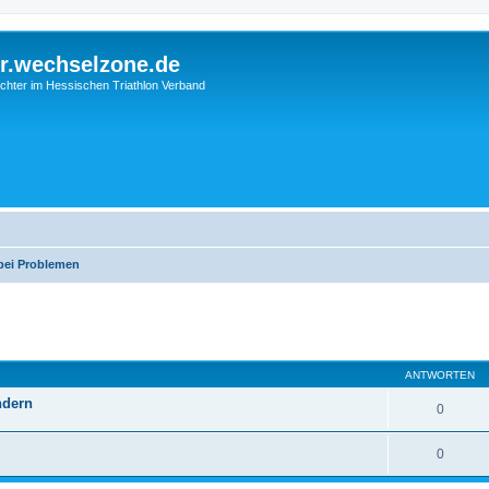
r.wechselzone.de
chter im Hessischen Triathlon Verband
 bei Problemen
ANTWORTEN
ndern
0
0