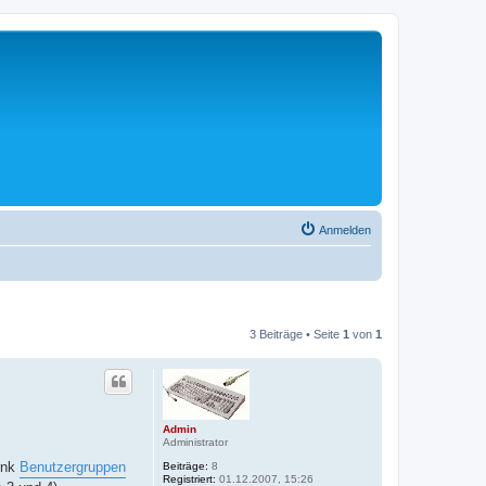
Anmelden
3 Beiträge • Seite
1
von
1
Admin
Administrator
Link
Benutzergruppen
Beiträge:
8
Registriert:
01.12.2007, 15:26