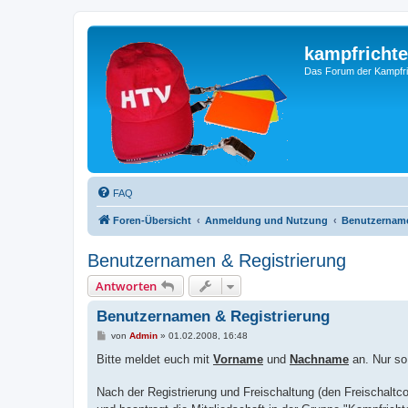
kampfrichte
Das Forum der Kampfri
FAQ
Foren-Übersicht
Anmeldung und Nutzung
Benutzername
Benutzernamen & Registrierung
Antworten
Benutzernamen & Registrierung
B
von
Admin
»
01.02.2008, 16:48
e
i
Bitte meldet euch mit
Vorname
und
Nachname
an. Nur so
t
r
a
Nach der Registrierung und Freischaltung (den Freischaltc
g