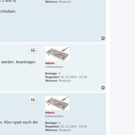
e 3 und 4).
Wohnort:
Rosbach
chreiben.
N
a
c
h
o
b
 werden, beantragen
e
Admin
Administrator
n
Beiträge:
8
Registriert:
01.12.2007, 15:26
Wohnort:
Rosbach
N
a
c
h
o
b
e
Admin
Administrator
n
n. Also spart euch die
Beiträge:
8
Registriert:
01.12.2007, 15:26
Wohnort:
Rosbach