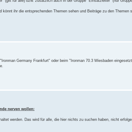
" (gilt für alle) bzw. zusätzlich auch in der Gruppe "Einsatzleiter" (nur Grupp
nd könnt ihr die entsprechenden Themen sehen und Beiträge zu den Themen s
 "Ironman Germany Frankfurt" oder beim "Ironman 70.3 Wiesbaden eingesetzt
e.
unde nerven wollen:
tet werden. Das wird für alle, die hier nichts zu suchen haben, nicht erfolge