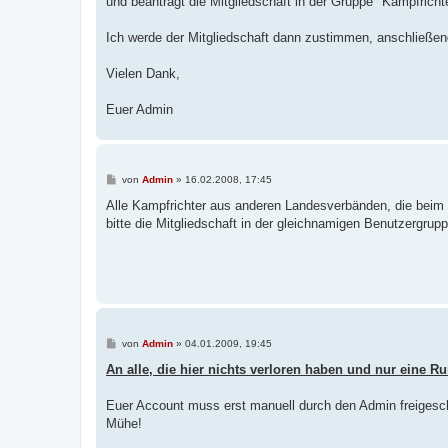
und beantragt die Mitgliedschaft in der Gruppe "Kampfrichter
Ich werde der Mitgliedschaft dann zustimmen, anschließe
Vielen Dank,
Euer Admin
B
von
Admin
»
16.02.2008, 17:45
e
i
Alle Kampfrichter aus anderen Landesverbänden, die beim
t
bitte die Mitgliedschaft in der gleichnamigen Benutzergrupp
r
a
g
B
von
Admin
»
04.01.2009, 19:45
e
i
An alle, die hier nichts verloren haben und nur eine R
t
r
a
Euer Account muss erst manuell durch den Admin freigeschal
g
Mühe!