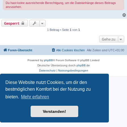
Du hast keine ausreichende Berechtigung, um die Dateianhänge dieses Beitrags
anzusehen.
Gesperrt
1 Beitrag • Seite
1
von
1
Gehe zu
Foren-Übersicht
Alle Cookies löschen
Alle Zeiten sind
UTC+01:00
Powered by
phpBB
® Forum Software © phpBB Limited
Deutsche Übersetzung durch
phpBB.de
Datenschutz
|
Nutzungsbedingungen
Diese Website nutzt Cookies, um dir den
bestmöglichen Komfort bei der Nutzung zu
bieten.
Mehr erfahren
Verstanden!