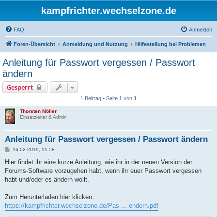
kampfrichter.wechselzone.de
FAQ
Anmelden
Foren-Übersicht
Anmeldung und Nutzung
Hilfestellung bei Problemen
Anleitung für Passwort vergessen / Passwort
ändern
Gesperrt
1 Beitrag • Seite
1
von
1
Thorsten Möller
Einsatzleiter & Admin
Anleitung für Passwort vergessen / Passwort ändern
B
16.02.2019, 11:58
e
i
Hier findet ihr eine kurze Anleitung, wie ihr in der neuen Version der
t
Forums-Software vorzugehen habt, wenn ihr euer Passwort vergessen
r
a
habt und/oder es ändern wollt.
g
Zum Herunterladen hier klicken:
https://kampfrichter.wechselzone.de/Pas ... endern.pdf