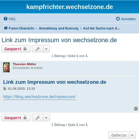
kampfrichter.wechselzone.de
FAQ
Anmelden
Foren-Übersicht
Anmeldung und Nutzung
Auf der Suche nach dem Impressum ...?
Link zum Impressum von wechselzone.de
Gesperrt
1 Beitrag • Seite
1
von
1
Thorsten Möller
Einsatzleiter & Admin
Link zum Impressum von wechselzone.de
B
01.09.2020, 13:33
e
i
https://blog.wechselzone.de/impressum/
t
r
a
g
Gesperrt
1 Beitrag • Seite
1
von
1
Gehe zu