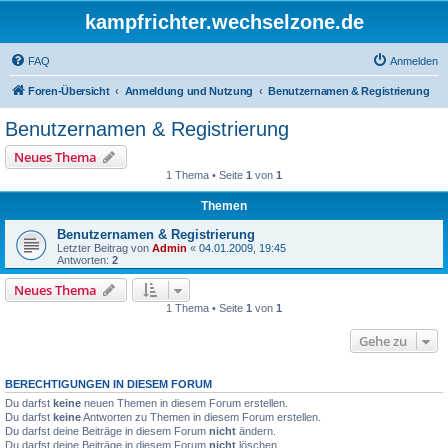
kampfrichter.wechselzone.de
FAQ
Anmelden
Foren-Übersicht
Anmeldung und Nutzung
Benutzernamen & Registrierung
Benutzernamen & Registrierung
Neues Thema
1 Thema • Seite
1
von
1
Themen
Benutzernamen & Registrierung
Letzter Beitrag von
Admin
«
04.01.2009, 19:45
Antworten:
2
Neues Thema
1 Thema • Seite
1
von
1
Gehe zu
BERECHTIGUNGEN IN DIESEM FORUM
Du darfst
keine
neuen Themen in diesem Forum erstellen.
Du darfst
keine
Antworten zu Themen in diesem Forum erstellen.
Du darfst deine Beiträge in diesem Forum
nicht
ändern.
Du darfst deine Beiträge in diesem Forum
nicht
löschen.